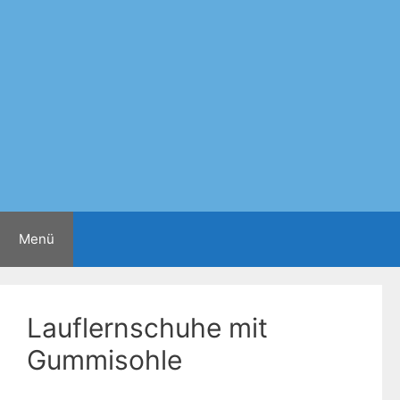
Zum
Inhalt
springen
Menü
Lauflernschuhe mit
Gummisohle